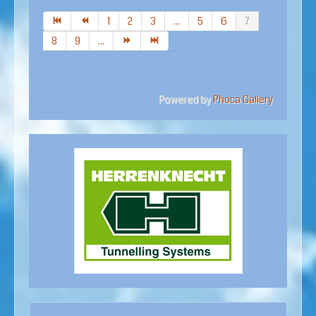
1
2
3
...
5
6
7
8
9
...
Powered by
Phoca Gallery